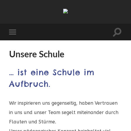
Volksschule
Enzersdorf
-
Margarethen
Suchfeld
Mobile-
ein-/ausb
Menü
Unsere Schule
ein-/ausblenden
… ist eine Schule im
Aufbruch.
Wir inspirieren uns gegenseitig, haben Vertrauen
in uns und unser Team segelt miteinander durch
Flauten und Stürme.