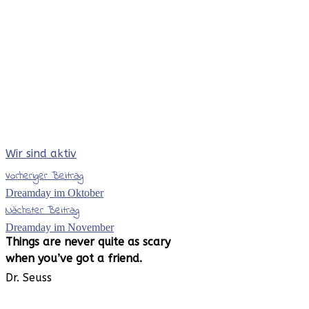
Wir sind aktiv
Vorheriger Beitrag
Dreamday im Oktober
Nächster Beitrag
Dreamday im November
Things are never
quite as scary
when you’ve
got a friend.
Dr. Seuss