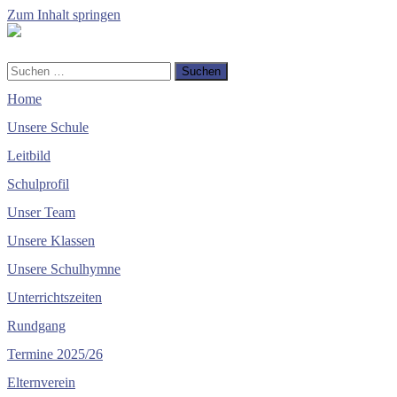
Zum Inhalt springen
Volksschule
Enzersdorf
-
Mobile-
Suchfeld
Suchen
Margarethen
Menü
ein-/ausblenden
nach:
Home
ein-/ausblenden
Unsere Schule
Leitbild
Schulprofil
Unser Team
Unsere Klassen
Unsere Schulhymne
Unterrichtszeiten
Rundgang
Termine 2025/26
Elternverein