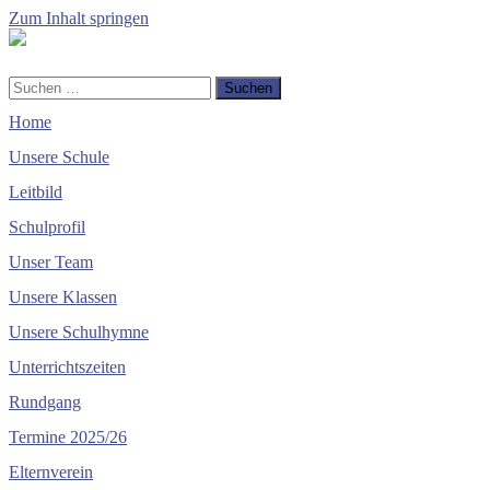
Zum Inhalt springen
Volksschule
Enzersdorf
-
Mobile-
Suchfeld
Suchen
Margarethen
Menü
ein-/ausblenden
nach:
Home
ein-/ausblenden
Unsere Schule
Leitbild
Schulprofil
Unser Team
Unsere Klassen
Unsere Schulhymne
Unterrichtszeiten
Rundgang
Termine 2025/26
Elternverein