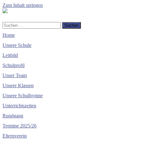
Zum Inhalt springen
Volksschule
Enzersdorf
-
Mobile-
Suchfeld
Suchen
Margarethen
Menü
ein-/ausblenden
nach:
Home
ein-/ausblenden
Unsere Schule
Leitbild
Schulprofil
Unser Team
Unsere Klassen
Unsere Schulhymne
Unterrichtszeiten
Rundgang
Termine 2025/26
Elternverein